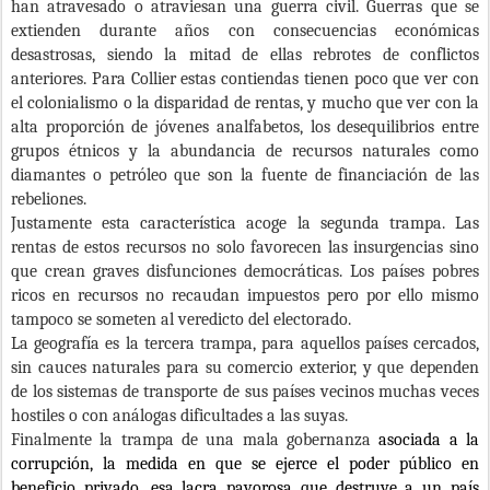
han atravesado o atraviesan una guerra civil. Guerras que se
extienden durante años con consecuencias económicas
desastrosas, siendo la mitad de ellas rebrotes de conflictos
anteriores. Para Collier estas contiendas tienen poco que ver con
el colonialismo o la disparidad de rentas, y mucho que ver con la
alta proporción de jóvenes analfabetos, los desequilibrios entre
grupos étnicos y la abundancia de recursos naturales como
diamantes o petróleo que son la fuente de financiación de las
rebeliones.
Justamente esta característica acoge la segunda trampa. Las
rentas de estos recursos no solo favorecen las insurgencias sino
que crean graves disfunciones democráticas. Los países pobres
ricos en recursos no recaudan impuestos pero por ello mismo
tampoco se someten al veredicto del electorado.
La geografía es la tercera trampa, para aquellos países cercados,
sin cauces naturales para su comercio exterior, y que dependen
de los sistemas de transporte de sus países vecinos muchas veces
hostiles o con análogas dificultades a las suyas.
Finalmente la trampa de una mala gobernanza
asociada a
la
corrupción,
la medida en que se ejerce el poder público en
beneficio privado, esa lacra pavorosa que destruye a un país