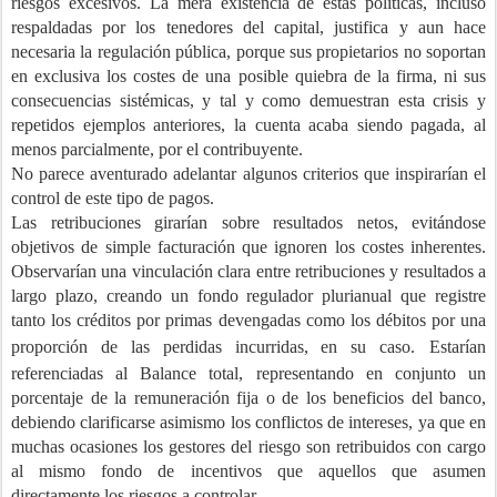
riesgos excesivos. La mera existencia de estas políticas, incluso
respaldadas por los tenedores del capital, justifica y aun hace
necesaria la regulación pública, porque sus propietarios no soportan
en exclusiva los costes
de una posible quiebra de la firma, ni sus
consecuencias sistémicas, y tal y como demuestran esta crisis y
repetidos ejemplos anteriores, la cuenta acaba siendo pagada, al
menos parcialmente, por el contribuyente.
No parece aventurado adelantar algunos criterios que inspirarían el
control de este tipo de pagos.
Las retribuciones girarían sobre resultados netos, evitándose
objetivos de simple facturación
que ignoren los costes inherentes.
Observarían una vinculación clara entre retribuciones y resultados a
largo plazo, creando un fondo regulador plurianual que registre
tanto los créditos por primas devengadas como los débitos por una
proporción de las perdidas incurridas, en su caso.
Estarían
referenciadas al Balance total,
representando en conjunto un
porcentaje de la remuneración fija o de los beneficios del banco,
debiendo clarificarse asimismo los
conflictos de intereses, ya que en
muchas ocasiones los gestores del riesgo son retribuidos con cargo
al mismo fondo de incentivos que aquellos que asumen
directamente los riesgos a controlar.